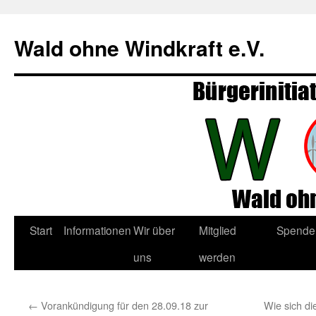
Zum
Inhalt
Wald ohne Windkraft e.V.
springen
Start
Informationen
Wir über
Mitglied
Spende
uns
werden
←
Vorankündigung für den 28.09.18 zur
Wie sich di