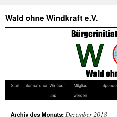
Zum
Inhalt
Wald ohne Windkraft e.V.
springen
Start
Informationen
Wir über
Mitglied
Spende
uns
werden
Dezember 2018
Archiv des Monats: