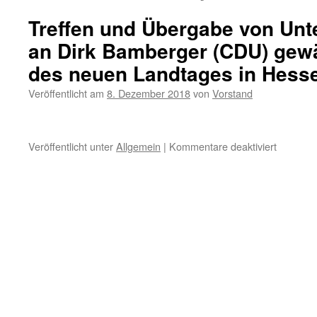
Treffen und Übergabe von Unte
an Dirk Bamberger (CDU) gewä
des neuen Landtages in Hess
Veröffentlicht am
8. Dezember 2018
von
Vorstand
für
Veröffentlicht unter
Allgemein
|
Kommentare deaktiviert
Treffen
und
Übergab
von
Unterschr
an
Dirk
Bamberg
(CDU)
gewählte
Mitglied
des