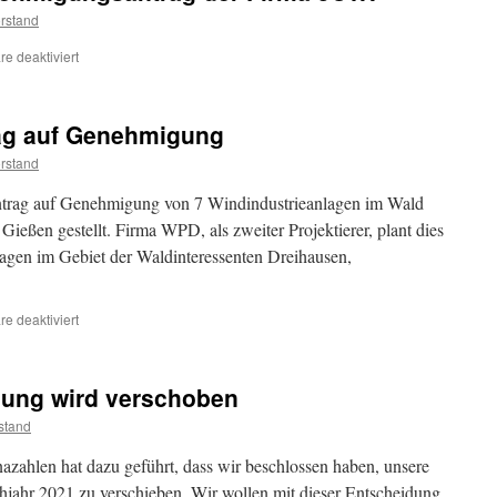
rstand
für
e deaktiviert
Offener
Brief
zum
rag auf Genehmigung
Genehmigungsantrag
der
rstand
Firma
JUWI
ntrag auf Genehmigung von 7 Windindustrieanlagen im Wald
eßen gestellt. Firma WPD, als zweiter Projektierer, plant dies
lagen im Gebiet der Waldinteressenten Dreihausen,
für
e deaktiviert
Firma
Juwi
stellt
ung wird verschoben
Antrag
auf
stand
Genehmigung
azahlen hat dazu geführt, dass wir beschlossen haben, unsere
jahr 2021 zu verschieben. Wir wollen mit dieser Entscheidung