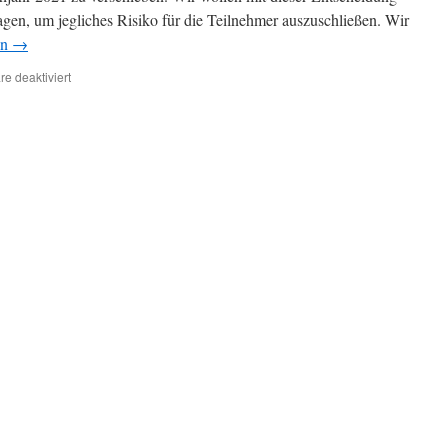
gen, um jegliches Risiko für die Teilnehmer auszuschließen. Wir
en
→
für
e deaktiviert
Jahreshauptversammlung
wird
verschoben