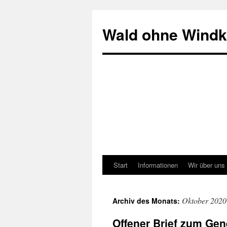
Zum
Inhalt
Wald ohne Windkr
springen
Start
Informationen
Wir über uns
Oktober 2020
Archiv des Monats:
Offener Brief zum Ge