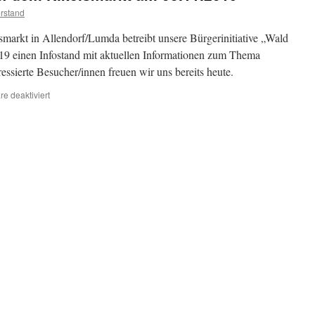
rstand
smarkt in Allendorf/Lumda betreibt unsere Bürgerinitiative „Wald
9 einen Infostand mit aktuellen Informationen zum Thema
essierte Besucher/innen freuen wir uns bereits heute.
für
e deaktiviert
Infostand
von
WoW
auf
dem
Nikelsmarkt
am
03.11.2019