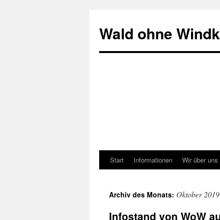
Zum
Inhalt
Wald ohne Windkr
springen
Start
Informationen
Wir über uns
Oktober 2019
Archiv des Monats:
Infostand von WoW au