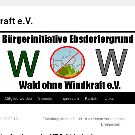
aft e.V.
Mitglied werden
Spenden
Impressum
Kontakt
Links
m 28.09.18
Einladung für den 21.09.18 zu einem Vortrag nach
Dreihausen
→