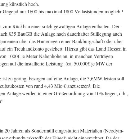
sung künstlich hoch.
erer Gegend nur 1600 bis maximal 1800 Vollaststunden möglich.¹
n zum Rückbau einer solch gewaltigen Anlage enthalten. Der
 nach §35 BauGB die Anlage nach dauerhafter Stilllegung auch
gemeinen über das Hinterlegen einer Bankbürgschaft oder über
uf ein Treuhandkonto gesichert. Hierzu gibt das Land Hessen in
von 1000€ je Meter Nabenhöhe an, in manchen Verträgen
gen auf die installierte Leistung (ca. 50.000€ je MW der
ist zu gering, bezogen auf eine Anlage, die 3,6MW leisten soll
eubaukosten von rund 4,43 Mio € anzusetzen³. Die
gen Anlage werden in einer Größenordnung von 10% liegen, d.h.,
n
4.
.in 20 Jahren als Sondermüll eingestuften Materialien (Neodym-
serverbundwerkstoffe der Flügel) nicht eingerechnet. Da der