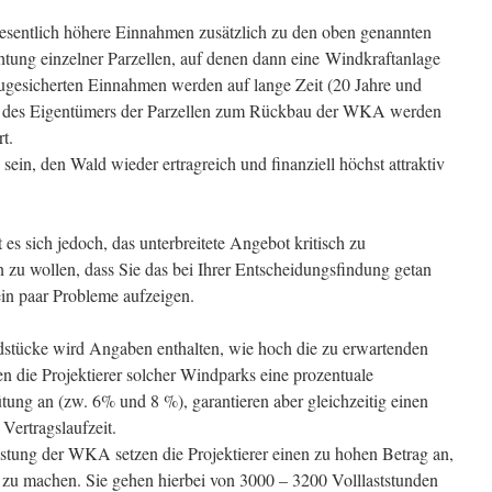
sentlich höhere Einnahmen zusätzlich zu den oben genannten
tung einzelner Parzellen, auf denen dann eine Windkraftanlage
ugesicherten Einnahmen werden auf lange Zeit (20 Jahre und
ten des Eigentümers der Parzellen zum Rückbau der WKA werden
t.
sein, den Wald wieder ertragreich und finanziell höchst attraktiv
t es sich jedoch, das unterbreitete Angebot kritisch zu
n zu wollen, dass Sie das bei Ihrer Entscheidungsfindung getan
in paar Probleme aufzeigen.
dstücke wird Angaben enthalten, wie hoch die zu erwartenden
n die Projektierer solcher Windparks eine prozentuale
tung an (zw. 6% und 8 %), garantieren aber gleichzeitig einen
Vertragslaufzeit.
istung der WKA setzen die Projektierer einen zu hohen Betrag an,
 zu machen. Sie gehen hierbei von 3000 – 3200 Volllaststunden