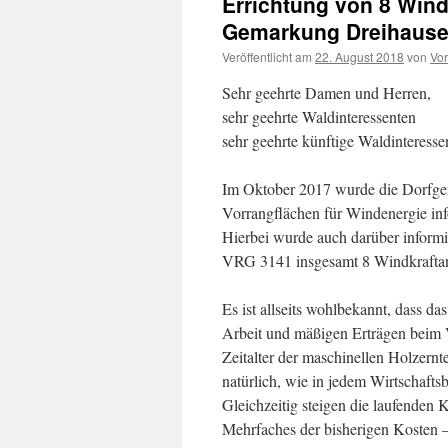
Errichtung von 8 Wind
Gemarkung Dreihaus
Veröffentlicht am
22. August 2018
von
Vor
Sehr geehrte Damen und Herren,
sehr geehrte Waldinteressenten
sehr geehrte künftige Waldinteresse
Im Oktober 2017 wurde die Dorfge
Vorrangflächen für Windenergie inf
Hierbei wurde auch darüber informi
VRG 3141 insgesamt 8 Windkraftanl
Es ist allseits wohlbekannt, dass d
Arbeit und mäßigen Erträgen beim V
Zeitalter der maschinellen Holzernt
natürlich, wie in jedem Wirtschaftsb
Gleichzeitig steigen die laufenden 
Mehrfaches der bisherigen Kosten 