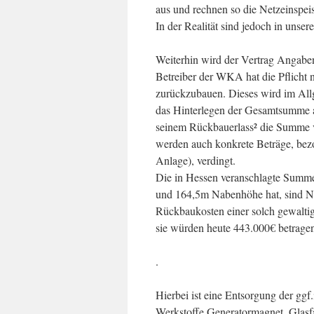
aus und rechnen so die Netzeinspei
In der Realität sind jedoch in uns
Weiterhin wird der Vertrag Angabe
Betreiber der WKA hat die Pflicht
zurückzubauen. Dieses wird im All
das Hinterlegen der Gesamtsumme a
seinem Rückbauerlass² die Summe 
werden auch konkrete Beträge, bezo
Anlage), verdingt.
Die in Hessen veranschlagte Summe 
und 164,5m Nabenhöhe hat, sind N
Rückbaukosten einer solch gewalti
sie würden heute 443.000€ betrage
.
Hierbei ist eine Entsorgung der ggf
Werkstoffe Generatormagnet, Glasfa