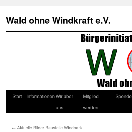
Zum
Inhalt
Wald ohne Windkraft e.V.
springen
Start
Informationen
Wir über
Mitglied
Spende
uns
werden
←
Aktuelle Bilder Baustelle Windpark