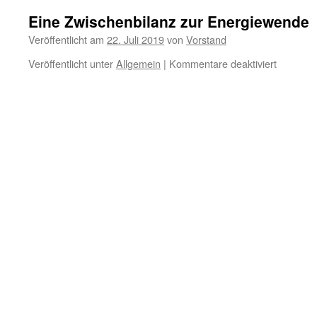
Eine Zwischenbilanz zur Energiewende
Veröffentlicht am
22. Juli 2019
von
Vorstand
für
Veröffentlicht unter
Allgemein
|
Kommentare deaktiviert
Eine
Zwischen
zur
Energie