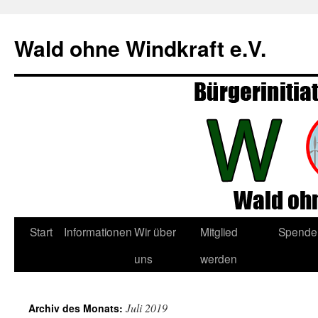
Zum
Inhalt
Wald ohne Windkraft e.V.
springen
Start
Informationen
Wir über
Mitglied
Spende
uns
werden
Juli 2019
Archiv des Monats: