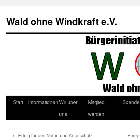
Zum
Inhalt
Wald ohne Windkraft e.V.
springen
Start
Informationen
Wir über
Mitglied
Spende
uns
werden
←
Erfolg für den Natur- und Artenschutz
Energ