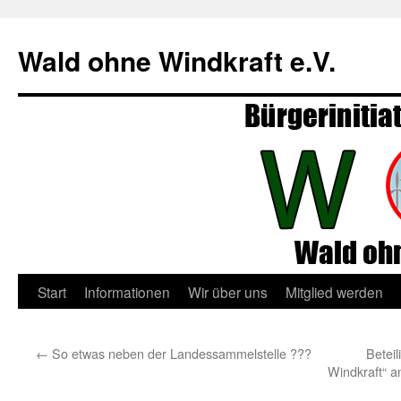
Zum
Inhalt
Wald ohne Windkraft e.V.
springen
Start
Informationen
Wir über uns
Mitglied werden
←
So etwas neben der Landessammelstelle ???
Beteil
Windkraft“ 