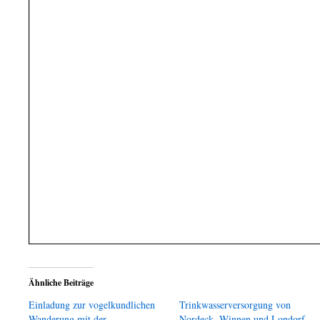
Ähnliche Beiträge
Einladung zur vogelkundlichen
Trinkwasserversorgung von
Wanderung mit der
Nordeck, Winnen und Londorf