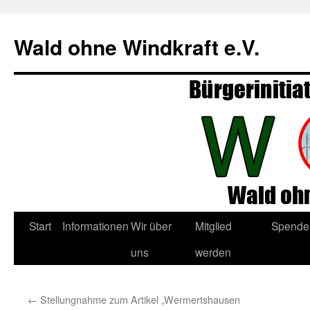
Zum
Inhalt
Wald ohne Windkraft e.V.
springen
Start
Informationen
Wir über
Mitglied
Spende
uns
werden
←
Stellungnahme zum Artikel „Wermertshausen