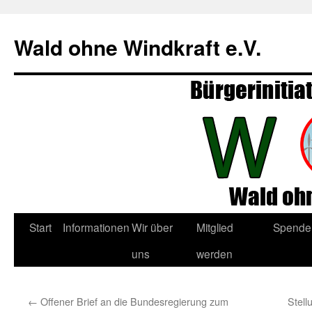
Zum
Inhalt
Wald ohne Windkraft e.V.
springen
Start
Informationen
Wir über
Mitglied
Spende
uns
werden
←
Offener Brief an die Bundesregierung zum
Stel